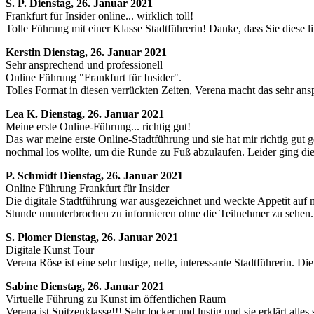
S. P.
Dienstag, 26. Januar 2021
Frankfurt für Insider online... wirklich toll!
Tolle Führung mit einer Klasse Stadtführerin! Danke, dass Sie diese li
Kerstin
Dienstag, 26. Januar 2021
Sehr ansprechend und professionell
Online Führung "Frankfurt für Insider".
Tolles Format in diesen verrückten Zeiten, Verena macht das sehr ans
Lea K.
Dienstag, 26. Januar 2021
Meine erste Online-Führung... richtig gut!
Das war meine erste Online-Stadtführung und sie hat mir richtig gut g
nochmal los wollte, um die Runde zu Fuß abzulaufen. Leider ging die Z
P. Schmidt
Dienstag, 26. Januar 2021
Online Führung Frankfurt für Insider
Die digitale Stadtführung war ausgezeichnet und weckte Appetit auf meh
Stunde ununterbrochen zu informieren ohne die Teilnehmer zu sehen.
S. Plomer
Dienstag, 26. Januar 2021
Digitale Kunst Tour
Verena Röse ist eine sehr lustige, nette, interessante Stadtführerin. 
Sabine
Dienstag, 26. Januar 2021
Virtuelle Führung zu Kunst im öffentlichen Raum
Verena ist Spitzenklasse!!! Sehr locker und lustig und sie erklärt alles