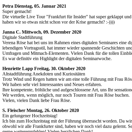
Petra
Dienstag, 05. Januar 2021
Super gemacht!
Die virtuelle Live Tour "Frankfurt für Insider" hat super geklappt 
haben wir so etwas nicht schon vor der Krise gemacht? :-))))
Janna C.
Mittwoch, 09. Dezember 2020
Digitale Stadtführung
Verena Röse hat bei uns im Rahmen eines digitalen Seminares eine dig
lebendigen Vortragsstil, hat immer wieder spannende Geschichten und
Umfragen und Mitmach-Elementen. Vielen Dank für die tollen Einbli
Es war definitiv ein Highlight der digitalen Seminarwoche.
Henriette Lapp
Freitag, 30. Oktober 2020
Altstadtführung Anekdoten und Kuriositäten
Trotz Wind und Regen hatten wir am eine tolle Führung mit Frau Rös
Wir haben sehr viel Interessantes und Neues erfahren.
Ihre kompetente, fröhliche und aufgeschlossene Art, uns Ihr sensatione
Wir werden, wenn möglich, nur noch Touren mit Frau Röse buchen.
Vielen, vielen Dank liebe Frau Röse.
S. Fleischer
Montag, 26. Oktober 2020
Ein gelungener Hochzeitstag!
Ich bin zum Hochzeitstag mit der Führung überrascht worden. Da wi
obwohl wir alle Frankfurter sind, haben wir noch viel dazu gelernt. Se
gerne weiterempfehlen! Vielen herzlichen Dank!