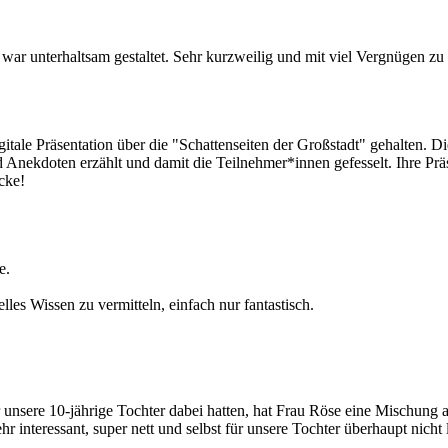
und war unterhaltsam gestaltet. Sehr kurzweilig und mit viel Vergnüge
itale Präsentation über die "Schattenseiten der Großstadt" gehalten. D
 Anekdoten erzählt und damit die Teilnehmer*innen gefesselt. Ihre Prä
cke!
e.
lles Wissen zu vermitteln, einfach nur fantastisch.
r unsere 10-jährige Tochter dabei hatten, hat Frau Röse eine Mischu
hr interessant, super nett und selbst für unsere Tochter überhaupt nich